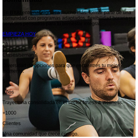
En BYAI entrenar significa mucho más: formar parte de una
comunidad con programas adaptados, flexibilidad horaria y
servicios pensados para tu bienestar integral.
EMPIEZA HOY
20
Clases/semana
Diversidad de opciones para que encuentres tu mejor
momento.
5
Años
Trayectoria consolidada en el sector fitness & wellness.
+1000
Clientes
Una comunidad que crece contigo.